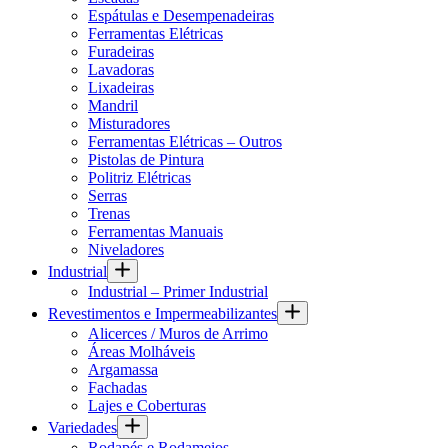
Espátulas e Desempenadeiras
Ferramentas Elétricas
Furadeiras
Lavadoras
Lixadeiras
Mandril
Misturadores
Ferramentas Elétricas – Outros
Pistolas de Pintura
Politriz Elétricas
Serras
Trenas
Ferramentas Manuais
Niveladores
Industrial
Industrial – Primer Industrial
Revestimentos e Impermeabilizantes
Alicerces / Muros de Arrimo
Áreas Molháveis
Argamassa
Fachadas
Lajes e Coberturas
Variedades
Rodapés e Rodameios