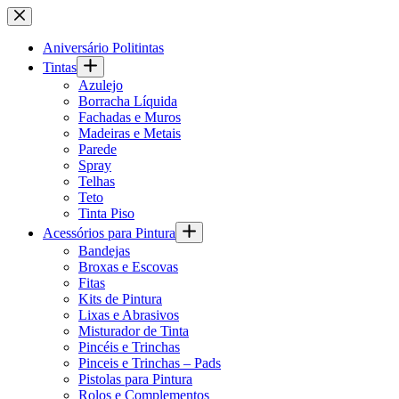
Pular
para
o
Aniversário Politintas
conteúdo
Tintas
Azulejo
Borracha Líquida
Fachadas e Muros
Madeiras e Metais
Parede
Spray
Telhas
Teto
Tinta Piso
Acessórios para Pintura
Bandejas
Broxas e Escovas
Fitas
Kits de Pintura
Lixas e Abrasivos
Misturador de Tinta
Pincéis e Trinchas
Pinceis e Trinchas – Pads
Pistolas para Pintura
Rolos e Complementos