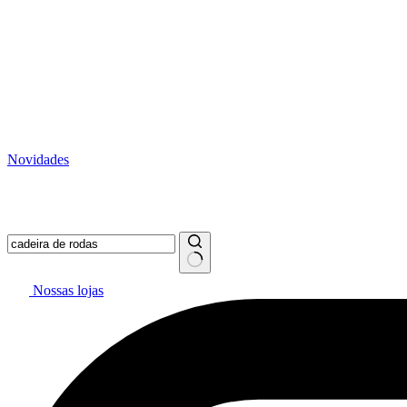
Novidades
Vai pintar? #politintasresolve 🔥
WhatsApp: (27) 99299-0208
Tele
Nossas lojas