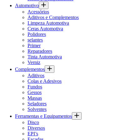
Automotivo
Acessórios
Aditivos e Complementos
Limpeza Automotiva
Ceras Automotiva
Polidores
selantes
Primer
Reparadores
Tinta Automotiva
Verniz
Complementos
Aditivos
Colas e Adesivos
Fundos
Gessos
Massas
Seladores
Solventes
Ferramentas e Equipamentos
Disco
Diversos
EPI’s
Escadas