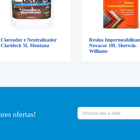
Clareador e Neutralizador
Resina Impermeabilizan
Clarideck 5L Montana
Novacor 18L Sherwin-
Williams
res ofertas!