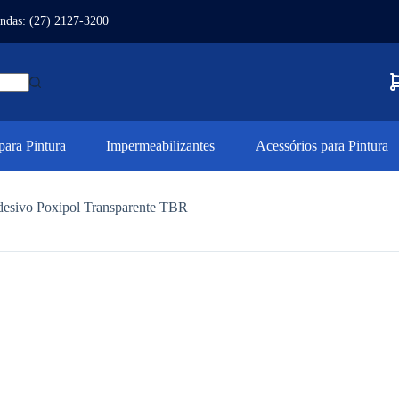
ndas: (27) 2127-3200
ara Pintura
Impermeabilizantes
Acessórios para Pintura
esivo Poxipol Transparente TBR