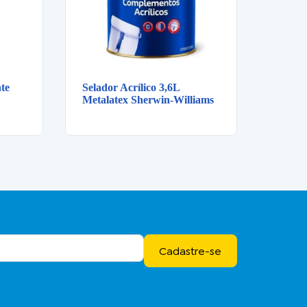
te
Selador Acrílico 3,6L
Metalatex Sherwin-Williams
Cadastre-se