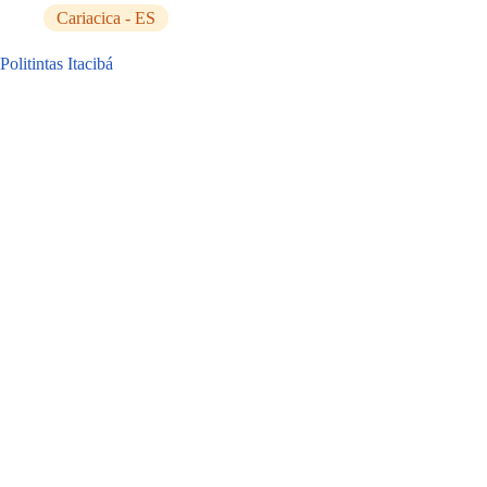
Cariacica - ES
Politintas Itacibá