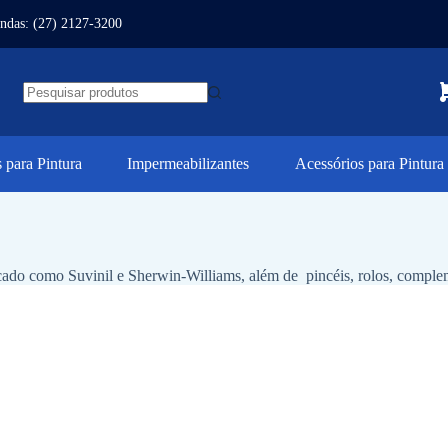
ndas: (27) 2127-3200
para Pintura
Impermeabilizantes
Acessórios para Pintura
cado como Suvinil e Sherwin-Williams, além de pincéis, rolos, comple