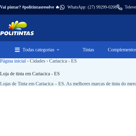
Pular
Vai pintar? #politintasresolve 🔥
WhatsApp: (27) 99299-0208
Televe
para
o
conteúdo
Todas categorias
Tintas
Complementos 
Página inicial
›
Cidades
›
Cariacica - ES
Loja de tinta em
Cariacica - ES
Lojas de Tinta em Cariacica – ES. As melhores marcas de tinta do mer