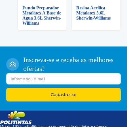
Fundo Preparador
Resina Acrílica
Metalatex A Base de
Metalatex 3,6L
Água 3,6L Sherwin-
Sherwin-Williams
Williams
Inscreva-se e receba as melhores
ofertas!
Cadastre-se
Desde 1975, a Politintas atua no mercado de tintas e oferece