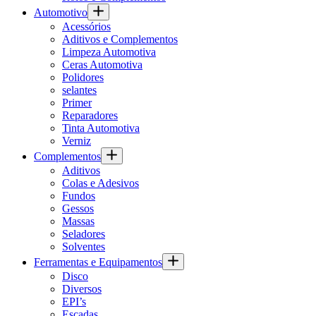
Automotivo
Acessórios
Aditivos e Complementos
Limpeza Automotiva
Ceras Automotiva
Polidores
selantes
Primer
Reparadores
Tinta Automotiva
Verniz
Complementos
Aditivos
Colas e Adesivos
Fundos
Gessos
Massas
Seladores
Solventes
Ferramentas e Equipamentos
Disco
Diversos
EPI’s
Escadas