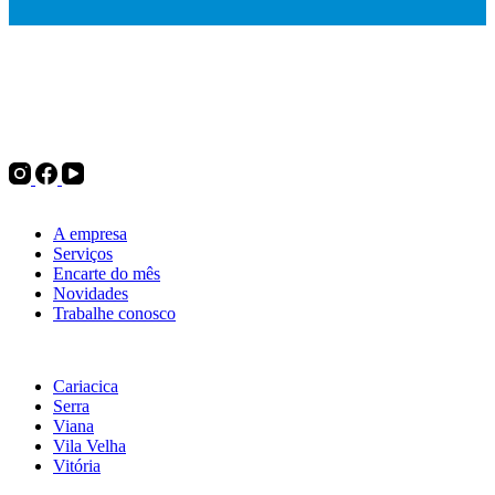
Desde 1975, a Politintas atua no mercado de tintas e oferece
soluções para pintura imobiliária, automotiva e industrial, além de
complementos para pintura, ferramentas e utilidades do lar. Tudo
para decorar, renovar ou transformar.
Institucional
A empresa
Serviços
Encarte do mês
Novidades
Trabalhe conosco
Nossas lojas
Cariacica
Serra
Viana
Vila Velha
Vitória