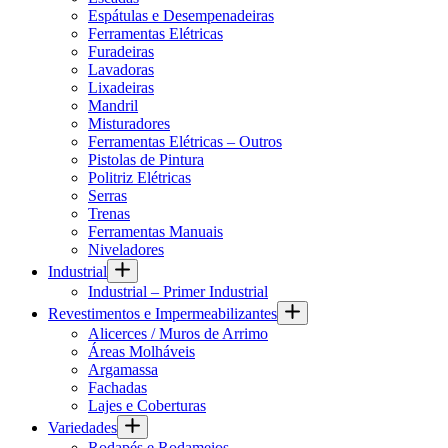
Espátulas e Desempenadeiras
Ferramentas Elétricas
Furadeiras
Lavadoras
Lixadeiras
Mandril
Misturadores
Ferramentas Elétricas – Outros
Pistolas de Pintura
Politriz Elétricas
Serras
Trenas
Ferramentas Manuais
Niveladores
Industrial
Industrial – Primer Industrial
Revestimentos e Impermeabilizantes
Alicerces / Muros de Arrimo
Áreas Molháveis
Argamassa
Fachadas
Lajes e Coberturas
Variedades
Rodapés e Rodameios