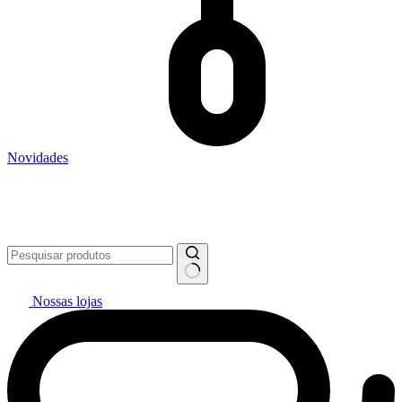
Novidades
Vai pintar? #politintasresolve 🔥
WhatsApp: (27) 99299-0208
Televendas: (27) 2127-3200
Nossas lojas