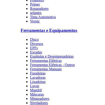
Polidores
Primer
Reparadores
selantes
Tinta Automotiva
Verniz
Ferramentas e Equipamentos
Disco
Diversos
EPI's
Escadas
Espátulas e Desempenadeiras
Ferramentas Elétricas
Ferramentas Elétricas - Outros
Ferramentas Manuais
Furadeiras
Lavadoras
Lixadeiras
Luvas
Mandril
Máscaras
Misturadores
Niveladores