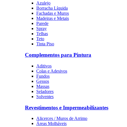
Azulejo
Borracha Líquida
Fachadas e Muros
Madeiras e Metais
Parede
Spray
Telhas
Teto
Tinta Piso
Complementos para Pintura
Aditivos
Colas e Adesivos
Fundos
Gessos
Massas
Seladores
Solventes
Revestimentos e Impermeabilizantes
Alicerces / Muros de Arrimo
Áreas Molháveis