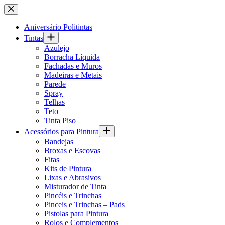
Pular
para
o
Aniversário Politintas
conteúdo
Tintas
Azulejo
Borracha Líquida
Fachadas e Muros
Madeiras e Metais
Parede
Spray
Telhas
Teto
Tinta Piso
Acessórios para Pintura
Bandejas
Broxas e Escovas
Fitas
Kits de Pintura
Lixas e Abrasivos
Misturador de Tinta
Pincéis e Trinchas
Pinceis e Trinchas – Pads
Pistolas para Pintura
Rolos e Complementos