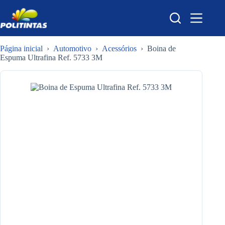
Pular
para
o
conteúdo
Página inicial
›
Automotivo
›
Acessórios
›
Boina de
Espuma Ultrafina Ref. 5733 3M