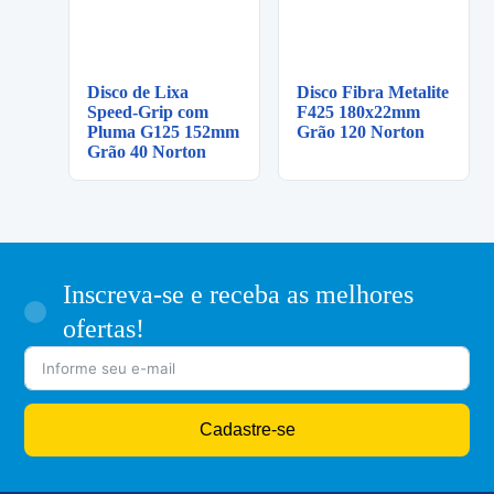
Disco de Lixa
Disco Fibra Metalite
Speed-Grip com
F425 180x22mm
Pluma G125 152mm
Grão 120 Norton
Grão 40 Norton
Inscreva-se e receba as melhores
ofertas!
Cadastre-se