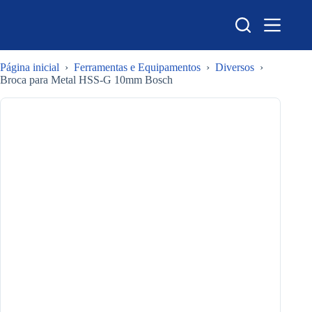
Pular
para
o
conteúdo
Página inicial
›
Ferramentas e Equipamentos
›
Diversos
›
Broca para Metal HSS-G 10mm Bosch