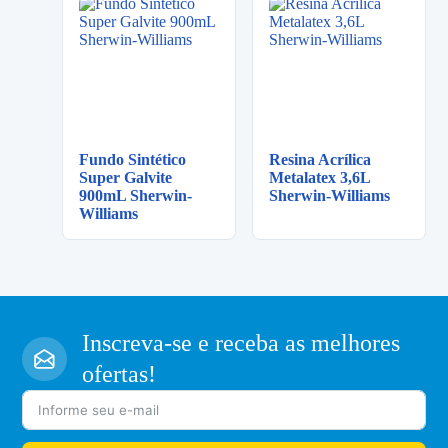
Fundo Sintético
Resina Acrílica
Super Galvite
Metalatex 3,6L
900mL Sherwin-
Sherwin-Williams
Williams
Inscreva-se e receba as melhores
ofertas!