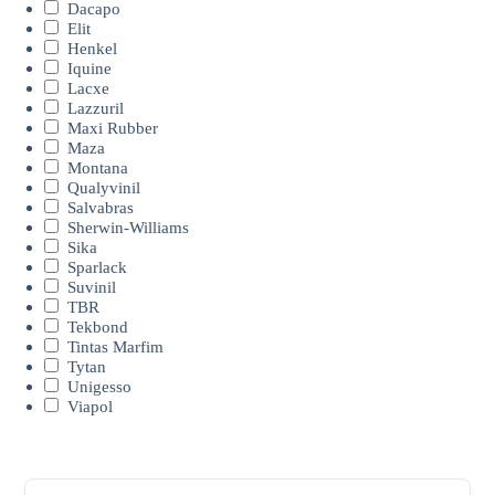
Dacapo
Elit
Henkel
Iquine
Lacxe
Lazzuril
Maxi Rubber
Maza
Montana
Qualyvinil
Salvabras
Sherwin-Williams
Sika
Sparlack
Suvinil
TBR
Tekbond
Tintas Marfim
Tytan
Unigesso
Viapol