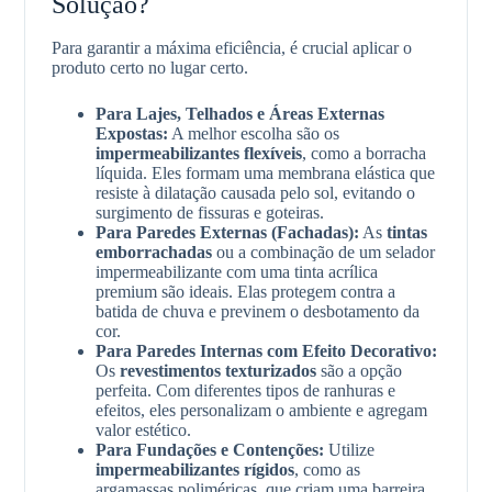
Solução?
Para garantir a máxima eficiência, é crucial aplicar o
produto certo no lugar certo.
Para Lajes, Telhados e Áreas Externas
Expostas:
A melhor escolha são os
impermeabilizantes flexíveis
, como a borracha
líquida. Eles formam uma membrana elástica que
resiste à dilatação causada pelo sol, evitando o
surgimento de fissuras e goteiras.
Para Paredes Externas (Fachadas):
As
tintas
emborrachadas
ou a combinação de um selador
impermeabilizante com uma tinta acrílica
premium são ideais. Elas protegem contra a
batida de chuva e previnem o desbotamento da
cor.
Para Paredes Internas com Efeito Decorativo:
Os
revestimentos texturizados
são a opção
perfeita. Com diferentes tipos de ranhuras e
efeitos, eles personalizam o ambiente e agregam
valor estético.
Para Fundações e Contenções:
Utilize
impermeabilizantes rígidos
, como as
argamassas poliméricas, que criam uma barreira