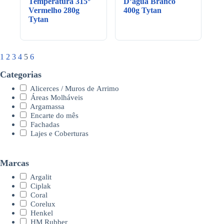
Temperatura 315°
D’água Branco
Vermelho 280g
400g Tytan
Tytan
1
2
3
4
5
6
Categorias
Alicerces / Muros de Arrimo
Áreas Molháveis
Argamassa
Encarte do mês
Fachadas
Lajes e Coberturas
Marcas
Argalit
Ciplak
Coral
Corelux
Henkel
HM Rubber