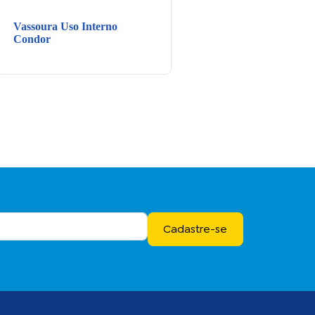
Vassoura Uso Interno
Condor
Cadastre-se