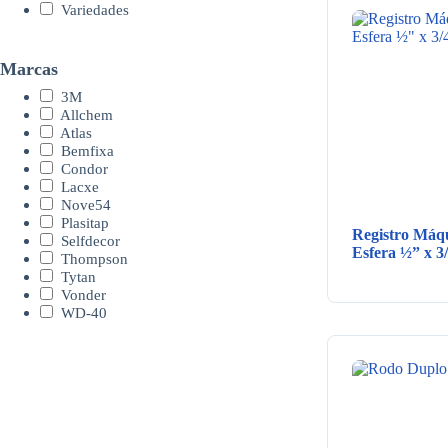
Variedades
Marcas
3M
Allchem
Atlas
Bemfixa
Condor
Lacxe
Nove54
Plasitap
Registro Máq
Selfdecor
Esfera ½” x 
Thompson
Tytan
Vonder
WD-40