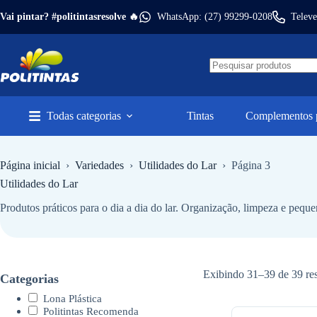
Pular
Vai pintar? #politintasresolve 🔥
WhatsApp: (27) 99299-0208
Televe
para
o
conteúdo
Todas categorias
Tintas
Complementos p
Página inicial
›
Variedades
›
Utilidades do Lar
›
Página 3
Utilidades do Lar
Produtos práticos para o dia a dia do lar. Organização, limpeza e pequ
Exibindo 31–39 de 39 re
Categorias
Lona Plástica
Politintas Recomenda