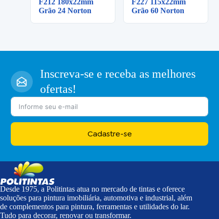
F212 180x22mm
F227 115x22mm
Grão 24 Norton
Grão 60 Norton
Inscreva-se e receba as melhores
ofertas!
Cadastre-se
Desde 1975, a Politintas atua no mercado de tintas e oferece
soluções para pintura imobiliária, automotiva e industrial, além
de complementos para pintura, ferramentas e utilidades do lar.
Tudo para decorar, renovar ou transformar.