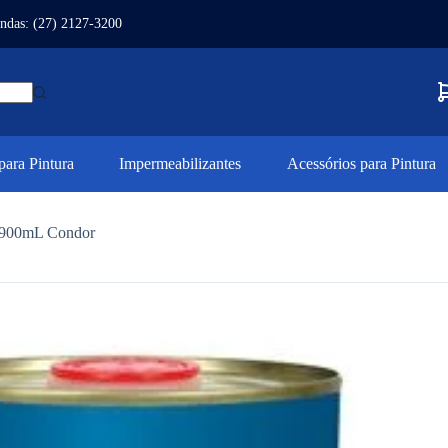
ndas: (27) 2127-3200
ara Pintura
Impermeabilizantes
Acessórios para Pintura
 900mL Condor