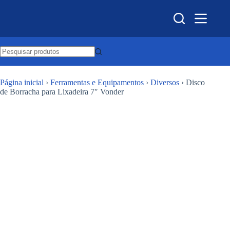
Pular
para
o
conteúdo
Página inicial
›
Ferramentas e Equipamentos
›
Diversos
›
Disco
de Borracha para Lixadeira 7″ Vonder