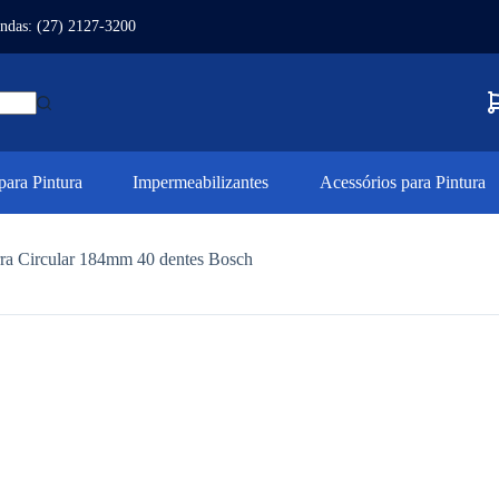
ndas: (27) 2127-3200
ara Pintura
Impermeabilizantes
Acessórios para Pintura
rra Circular 184mm 40 dentes Bosch