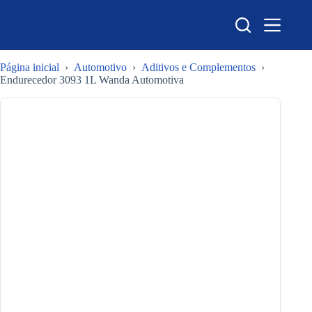
Pular
para
o
conteúdo
Página inicial
›
Automotivo
›
Aditivos e Complementos
›
Endurecedor 3093 1L Wanda Automotiva