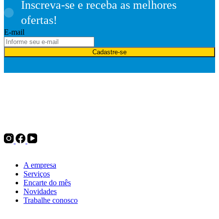
Inscreva-se e receba as melhores
ofertas!
E-mail
Cadastre-se
Desde 1975, a Politintas atua no mercado de tintas e oferece
soluções para pintura imobiliária, automotiva e industrial, além de
complementos para pintura, ferramentas e utilidades do lar. Tudo
para decorar, renovar ou transformar.
Institucional
A empresa
Serviços
Encarte do mês
Novidades
Trabalhe conosco
Nossas lojas