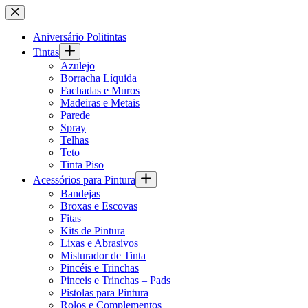
Pular
para
o
Aniversário Politintas
conteúdo
Tintas
Azulejo
Borracha Líquida
Fachadas e Muros
Madeiras e Metais
Parede
Spray
Telhas
Teto
Tinta Piso
Acessórios para Pintura
Bandejas
Broxas e Escovas
Fitas
Kits de Pintura
Lixas e Abrasivos
Misturador de Tinta
Pincéis e Trinchas
Pinceis e Trinchas – Pads
Pistolas para Pintura
Rolos e Complementos