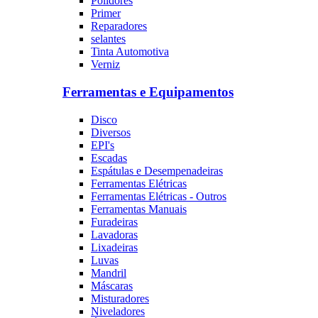
Polidores
Primer
Reparadores
selantes
Tinta Automotiva
Verniz
Ferramentas e Equipamentos
Disco
Diversos
EPI's
Escadas
Espátulas e Desempenadeiras
Ferramentas Elétricas
Ferramentas Elétricas - Outros
Ferramentas Manuais
Furadeiras
Lavadoras
Lixadeiras
Luvas
Mandril
Máscaras
Misturadores
Niveladores