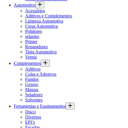
Automotivo
Acessórios
Aditivos e Complementos
Limpeza Automotiva
Ceras Automotiva
Polidores
selantes
Primer
Reparadores
Tinta Automotiva
Verniz
Complementos
Aditivos
Colas e Adesivos
Fundos
Gessos
Massas
Seladores
Solventes
Ferramentas e Equipamentos
Disco
Diversos
EPI’s
Escadas