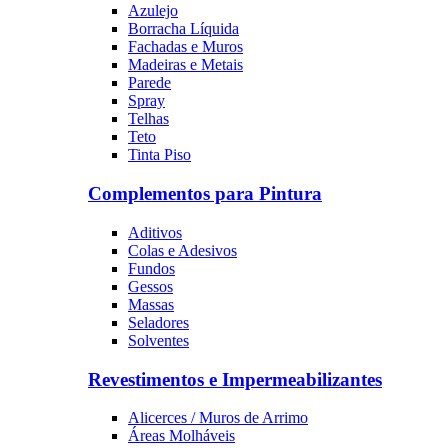
Azulejo
Borracha Líquida
Fachadas e Muros
Madeiras e Metais
Parede
Spray
Telhas
Teto
Tinta Piso
Complementos para Pintura
Aditivos
Colas e Adesivos
Fundos
Gessos
Massas
Seladores
Solventes
Revestimentos e Impermeabilizantes
Alicerces / Muros de Arrimo
Áreas Molháveis