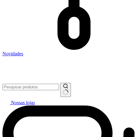
Novidades
Vai pintar? #politintasresolve 🔥
WhatsApp: (27) 99299-0208
Televendas: (27) 2127-3200
Nossas lojas