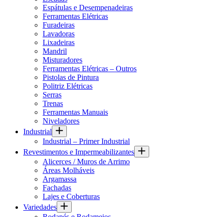
Espátulas e Desempenadeiras
Ferramentas Elétricas
Furadeiras
Lavadoras
Lixadeiras
Mandril
Misturadores
Ferramentas Elétricas – Outros
Pistolas de Pintura
Politriz Elétricas
Serras
Trenas
Ferramentas Manuais
Niveladores
Industrial
Industrial – Primer Industrial
Revestimentos e Impermeabilizantes
Alicerces / Muros de Arrimo
Áreas Molháveis
Argamassa
Fachadas
Lajes e Coberturas
Variedades
Rodapés e Rodameios