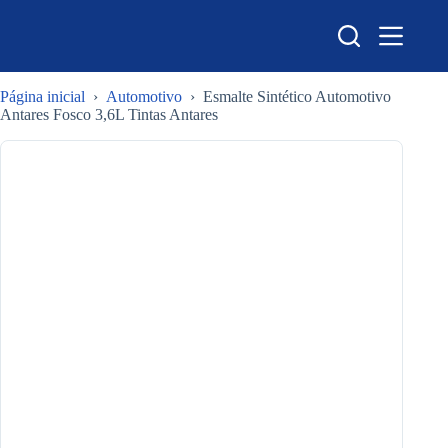
Pular
para
o
conteúdo
Página inicial
›
Automotivo
›
Esmalte Sintético Automotivo
Antares Fosco 3,6L Tintas Antares