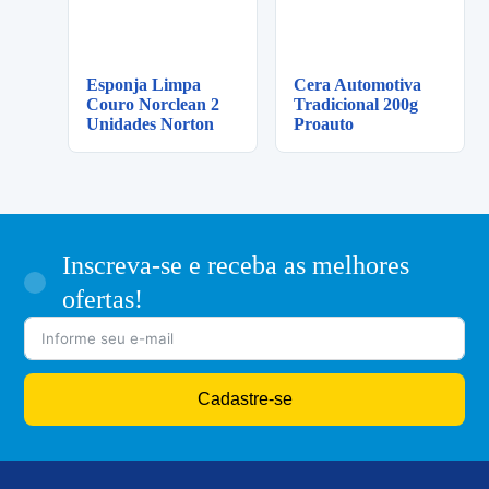
Esponja Limpa
Cera Automotiva
Couro Norclean 2
Tradicional 200g
Unidades Norton
Proauto
Inscreva-se e receba as melhores
ofertas!
Cadastre-se