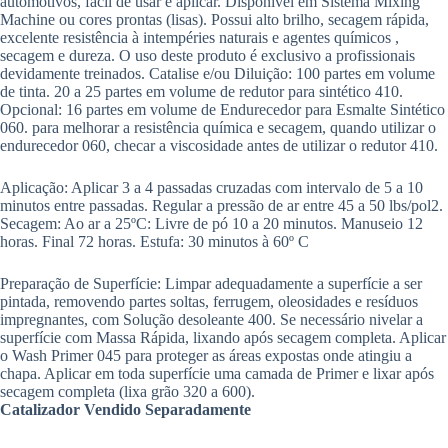
automotivos, fácil de usar e aplicar. Disponível em Sistema Mixing
Machine ou cores prontas (lisas). Possui alto brilho, secagem rápida,
excelente resistência à intempéries naturais e agentes químicos ,
secagem e dureza. O uso deste produto é exclusivo a profissionais
devidamente treinados. Catalise e/ou Diluição: 100 partes em volume
de tinta. 20 a 25 partes em volume de redutor para sintético 410.
Opcional: 16 partes em volume de Endurecedor para Esmalte Sintético
060. para melhorar a resistência química e secagem, quando utilizar o
endurecedor 060, checar a viscosidade antes de utilizar o redutor 410.
Aplicação: Aplicar 3 a 4 passadas cruzadas com intervalo de 5 a 10
minutos entre passadas. Regular a pressão de ar entre 45 a 50 lbs/pol2.
Secagem: Ao ar a 25ºC: Livre de pó 10 a 20 minutos. Manuseio 12
horas. Final 72 horas. Estufa: 30 minutos à 60º C
Preparação de Superfície: Limpar adequadamente a superfície a ser
pintada, removendo partes soltas, ferrugem, oleosidades e resíduos
impregnantes, com Solução desoleante 400. Se necessário nivelar a
superfície com Massa Rápida, lixando após secagem completa. Aplicar
o Wash Primer 045 para proteger as áreas expostas onde atingiu a
chapa. Aplicar em toda superfície uma camada de Primer e lixar após
secagem completa (lixa grão 320 a 600).
Catalizador Vendido Separadamente