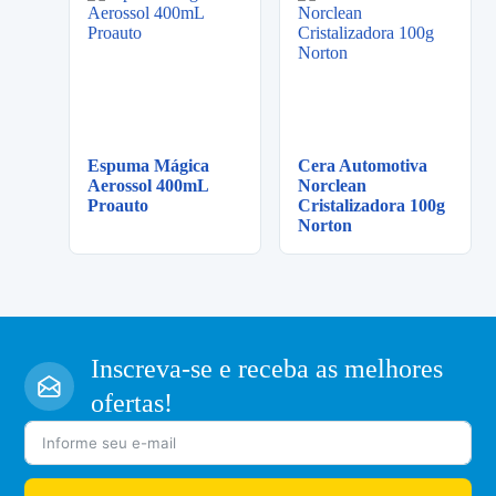
Espuma Mágica
Cera Automotiva
Aerossol 400mL
Norclean
Proauto
Cristalizadora 100g
Norton
Inscreva-se e receba as melhores
ofertas!