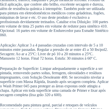
fácil aplicação, que confere alto brilho, excelente secagem e dureza,
além de resistência química à intempérie. Também pode ser utilizada
para pintura em eletrodomésticos metálicos como geladeiras, fogões,
máquinas de lavar e etc. O uso deste produto é exclusivo a
profissionais devidamente treinados. Catalise e/ou Diluição: 100 partes
em volume de tinta 25 partes em volume de redutor para sintético 410.
Opcional: 16 partes em volume de Endurecedor para Esmalte Sintético
060.
Aplicação: Aplicar 3 a 4 passadas cruzadas com intervalo de 5 a 10
minutos entre passadas. Regular a pressão de ar entre 45 a 50 lbs/pol2.
Secagem: Ao ar a 25ºC: Livre de pó 10 a 20 minutos a 25ºC.
Manuseio 12 horas. Final 72 horas. Estufa: 30 minutos à 60º C.
Preparação de Superfície: Limpar adequadamente a superfície a ser
pintada, removendo partes soltas, ferrugem, oleosidades e resíduos
impregnantes, com Solução Desoleante 400. Se necessário nivelar a
superfície com Massa Rápida, lixando após secagem completa. Aplicar
o Wash Primer 045 para proteger as áreas expostas onde atingiu a
chapa. Aplicar em toda superfície uma camada de Primer e lixar após
secagem completa (lixa grão 320 a 600).
Recomendado para pintura geral, parcial e retoques de veículos