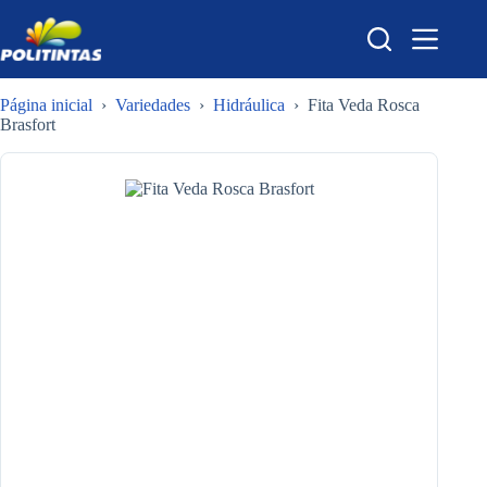
Pular
para
o
conteúdo
Página inicial
›
Variedades
›
Hidráulica
›
Fita Veda Rosca
Brasfort