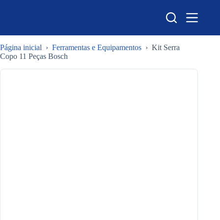
Pular
para
o
conteúdo
Página inicial
›
Ferramentas e Equipamentos
›
Kit Serra
Copo 11 Peças Bosch