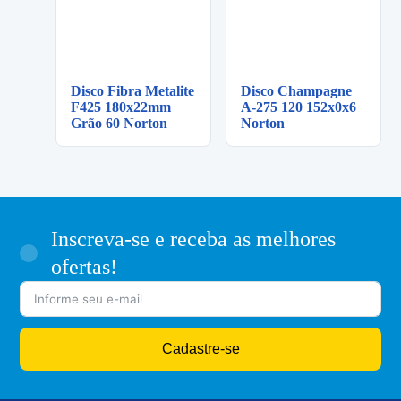
Disco Fibra Metalite
Disco Champagne
F425 180x22mm
A-275 120 152x0x6
Grão 60 Norton
Norton
Inscreva-se e receba as melhores
ofertas!
Cadastre-se