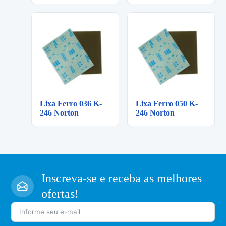
Lixa Ferro 036 K-
Lixa Ferro 050 K-
246 Norton
246 Norton
Inscreva-se e receba as melhores
ofertas!