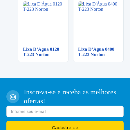
Lixa D’Água 0120
Lixa D’Água 0400
T-223 Norton
T-223 Norton
Inscreva-se e receba as melhores
ofertas!
Cadastre-se