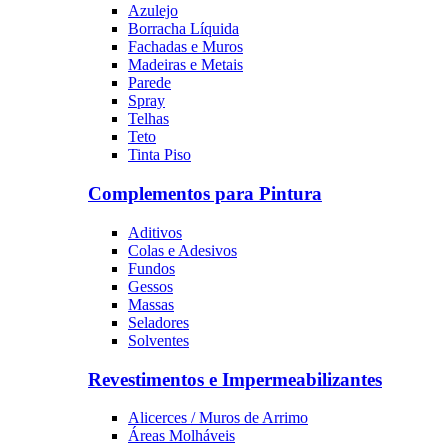
Azulejo
Borracha Líquida
Fachadas e Muros
Madeiras e Metais
Parede
Spray
Telhas
Teto
Tinta Piso
Complementos para Pintura
Aditivos
Colas e Adesivos
Fundos
Gessos
Massas
Seladores
Solventes
Revestimentos e Impermeabilizantes
Alicerces / Muros de Arrimo
Áreas Molháveis