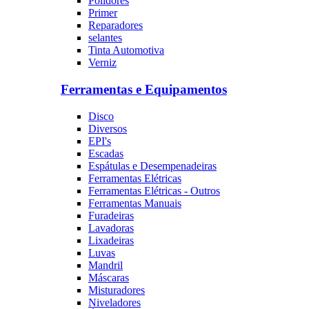
Polidores
Primer
Reparadores
selantes
Tinta Automotiva
Verniz
Ferramentas e Equipamentos
Disco
Diversos
EPI's
Escadas
Espátulas e Desempenadeiras
Ferramentas Elétricas
Ferramentas Elétricas - Outros
Ferramentas Manuais
Furadeiras
Lavadoras
Lixadeiras
Luvas
Mandril
Máscaras
Misturadores
Niveladores