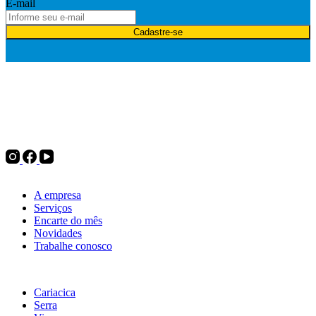
E-mail
Cadastre-se
Desde 1975, a Politintas atua no mercado de tintas e oferece
soluções para pintura imobiliária, automotiva e industrial, além de
complementos para pintura, ferramentas e utilidades do lar. Tudo
para decorar, renovar ou transformar.
Institucional
A empresa
Serviços
Encarte do mês
Novidades
Trabalhe conosco
Nossas lojas
Cariacica
Serra