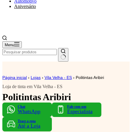
Automotivo
Aniversário
Menu
Página inicial
›
Lojas
›
Vila Velha - ES
›
Politintas Aribiri
Loja de tinta em Vila Velha - ES
Politintas Aribiri
Chat
Fale com um
WhatsApp
Especialista
Trace a rota
Até a Loja