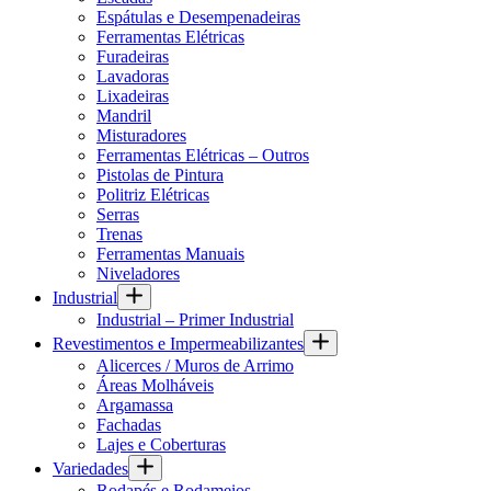
Espátulas e Desempenadeiras
Ferramentas Elétricas
Furadeiras
Lavadoras
Lixadeiras
Mandril
Misturadores
Ferramentas Elétricas – Outros
Pistolas de Pintura
Politriz Elétricas
Serras
Trenas
Ferramentas Manuais
Niveladores
Industrial
Industrial – Primer Industrial
Revestimentos e Impermeabilizantes
Alicerces / Muros de Arrimo
Áreas Molháveis
Argamassa
Fachadas
Lajes e Coberturas
Variedades
Rodapés e Rodameios