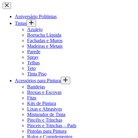
Pular
para
o
Aniversário Politintas
conteúdo
Tintas
Azulejo
Borracha Líquida
Fachadas e Muros
Madeiras e Metais
Parede
Spray
Telhas
Teto
Tinta Piso
Acessórios para Pintura
Bandejas
Broxas e Escovas
Fitas
Kits de Pintura
Lixas e Abrasivos
Misturador de Tinta
Pincéis e Trinchas
Pinceis e Trinchas – Pads
Pistolas para Pintura
Rolos e Complementos