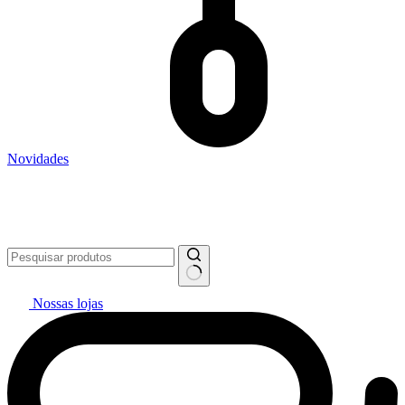
Novidades
Vai pintar? #politintasresolve 🔥
WhatsApp: (27) 99299-0208
Televendas: (27) 2127-3200
Nossas lojas