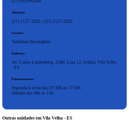
(27) 992990208
Telefones:
(27) 2127-3202
•
(27) 2127-3202
Gerente:
Valdelino Brozeghini
Endereço:
Av. Carlos Lindenberg, 2340, Loja 12, Aribiri, Vila Velha
- ES
Funcionamento:
Segunda à sexta das 07:30h às 17:30h
Sábado das 08h às 13h
Outras unidades em Vila Velha - ES