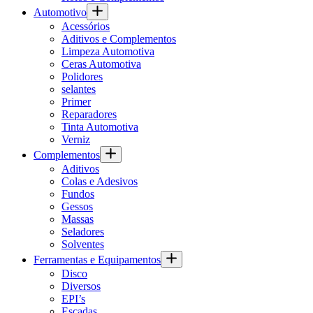
Automotivo
Acessórios
Aditivos e Complementos
Limpeza Automotiva
Ceras Automotiva
Polidores
selantes
Primer
Reparadores
Tinta Automotiva
Verniz
Complementos
Aditivos
Colas e Adesivos
Fundos
Gessos
Massas
Seladores
Solventes
Ferramentas e Equipamentos
Disco
Diversos
EPI’s
Escadas