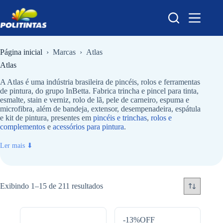
Pular
para
o
conteúdo
Página inicial
›
Marcas
›
Atlas
Atlas
A Atlas é uma indústria brasileira de pincéis, rolos e ferramentas
de pintura, do grupo InBetta. Fabrica trincha e pincel para tinta,
esmalte, stain e verniz, rolo de lã, pele de carneiro, espuma e
microfibra, além de bandeja, extensor, desempenadeira, espátula
e kit de pintura, presentes em
pincéis e trinchas
,
rolos e
complementos
e
acessórios para pintura
.
Ler mais ⬇
Exibindo 1–15 de 211 resultados
-13%OFF