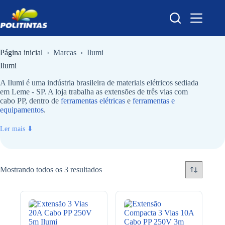
Pular
para
o
conteúdo
Página inicial
›
Marcas
›
Ilumi
Ilumi
A Ilumi é uma indústria brasileira de materiais elétricos sediada
em Leme - SP. A loja trabalha as extensões de três vias com
cabo PP, dentro de
ferramentas elétricas
e
ferramentas e
equipamentos
.
Ler mais ⬇
Mostrando todos os 3 resultados