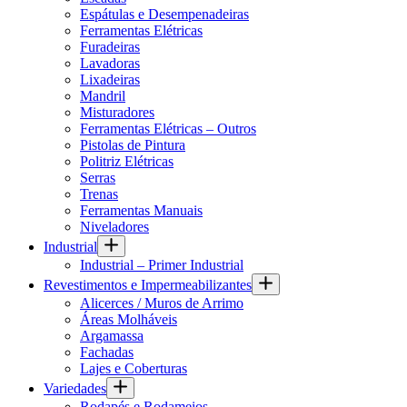
Espátulas e Desempenadeiras
Ferramentas Elétricas
Furadeiras
Lavadoras
Lixadeiras
Mandril
Misturadores
Ferramentas Elétricas – Outros
Pistolas de Pintura
Politriz Elétricas
Serras
Trenas
Ferramentas Manuais
Niveladores
Industrial
Industrial – Primer Industrial
Revestimentos e Impermeabilizantes
Alicerces / Muros de Arrimo
Áreas Molháveis
Argamassa
Fachadas
Lajes e Coberturas
Variedades
Rodapés e Rodameios