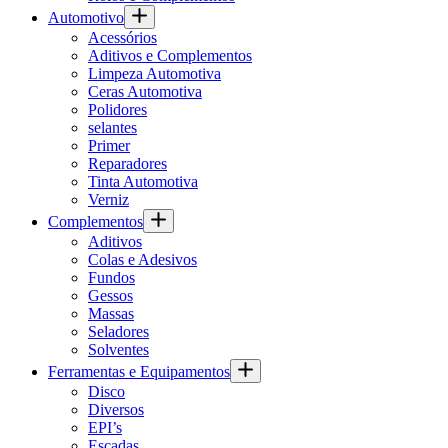
Automotivo
Acessórios
Aditivos e Complementos
Limpeza Automotiva
Ceras Automotiva
Polidores
selantes
Primer
Reparadores
Tinta Automotiva
Verniz
Complementos
Aditivos
Colas e Adesivos
Fundos
Gessos
Massas
Seladores
Solventes
Ferramentas e Equipamentos
Disco
Diversos
EPI’s
Escadas