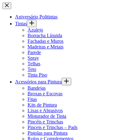
Pular
para
o
Aniversário Politintas
conteúdo
Tintas
Azulejo
Borracha Líquida
Fachadas e Muros
Madeiras e Metais
Parede
Spray
Telhas
Teto
Tinta Piso
Acessórios para Pintura
Bandejas
Broxas e Escovas
Fitas
Kits de Pintura
Lixas e Abrasivos
Misturador de Tinta
Pincéis e Trinchas
Pinceis e Trinchas – Pads
Pistolas para Pintura
Rolos e Complementos