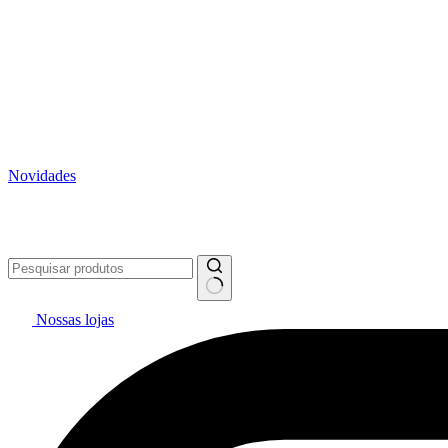
Novidades
Vai pintar? #politintasresolve 🔥
WhatsApp: (27) 99299-0208
Tele
Nossas lojas