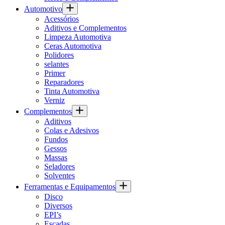
Automotivo
Acessórios
Aditivos e Complementos
Limpeza Automotiva
Ceras Automotiva
Polidores
selantes
Primer
Reparadores
Tinta Automotiva
Verniz
Complementos
Aditivos
Colas e Adesivos
Fundos
Gessos
Massas
Seladores
Solventes
Ferramentas e Equipamentos
Disco
Diversos
EPI’s
Escadas