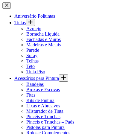
Pular
para
o
Aniversário Politintas
conteúdo
Tintas
Azulejo
Borracha Líquida
Fachadas e Muros
Madeiras e Metais
Parede
Spray
Telhas
Teto
Tinta Piso
Acessórios para Pintura
Bandejas
Broxas e Escovas
Fitas
Kits de Pintura
Lixas e Abrasivos
Misturador de Tinta
Pincéis e Trinchas
Pinceis e Trinchas – Pads
Pistolas para Pintura
Rolos e Complementos