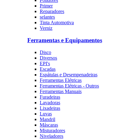
Polidores
Primer
Reparadores
selantes
Tinta Automotiva
Verniz
Ferramentas e Equipamentos
Disco
Diversos
EPI's
Escadas
Espátulas e Desempenadeiras
Ferramentas Elétricas
Ferramentas Elétricas - Outros
Ferramentas Manuais
Furadeiras
Lavadoras
Lixadeiras
Luvas
Mandril
Máscaras
Misturadores
Niveladores