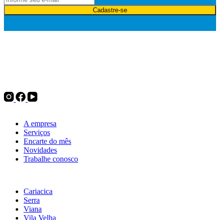
Cadastre-se
Desde 1975, a Politintas atua no mercado de tintas e oferece
soluções para pintura imobiliária, automotiva e industrial, além de
complementos para pintura, ferramentas e utilidades do lar. Tudo
para decorar, renovar ou transformar.
Institucional
A empresa
Serviços
Encarte do mês
Novidades
Trabalhe conosco
Nossas lojas
Cariacica
Serra
Viana
Vila Velha