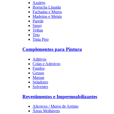
Azulejo
Borracha Líquida
Fachadas e Muros
Madeiras e Metais
Parede
Spray
Telhas
Teto
Tinta Piso
Complementos para Pintura
Aditivos
Colas e Adesivos
Fundos
Gessos
Massas
Seladores
Solventes
Revestimentos e Impermeabilizantes
Alicerces / Muros de Arrimo
Áreas Molháveis