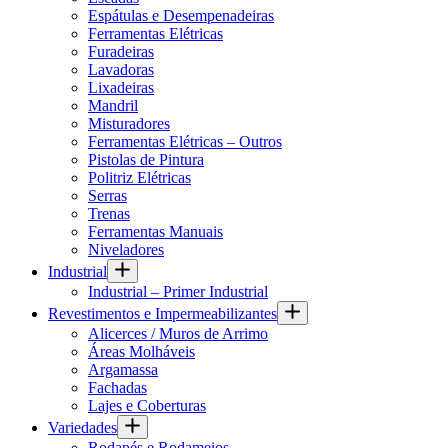
Espátulas e Desempenadeiras
Ferramentas Elétricas
Furadeiras
Lavadoras
Lixadeiras
Mandril
Misturadores
Ferramentas Elétricas – Outros
Pistolas de Pintura
Politriz Elétricas
Serras
Trenas
Ferramentas Manuais
Niveladores
Industrial
Industrial – Primer Industrial
Revestimentos e Impermeabilizantes
Alicerces / Muros de Arrimo
Áreas Molháveis
Argamassa
Fachadas
Lajes e Coberturas
Variedades
Rodapés e Rodameios