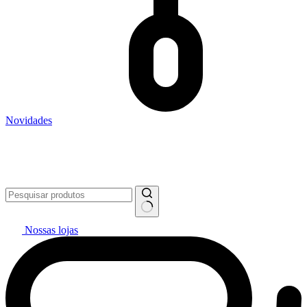
Novidades
Vai pintar? #politintasresolve 🔥
WhatsApp: (27) 99299-0208
Televendas: (27) 2127-3200
Nossas lojas