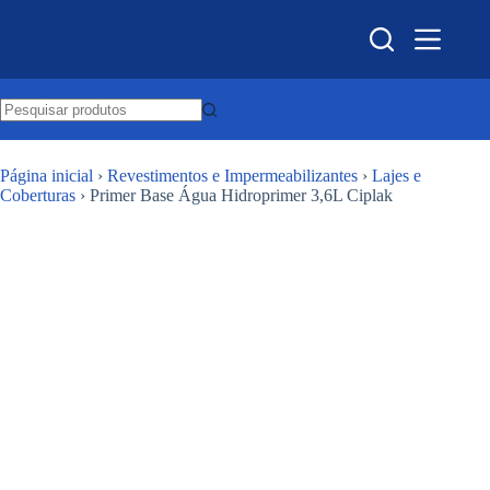
Pular
para
o
conteúdo
Página inicial
›
Revestimentos e Impermeabilizantes
›
Lajes e
Coberturas
›
Primer Base Água Hidroprimer 3,6L Ciplak