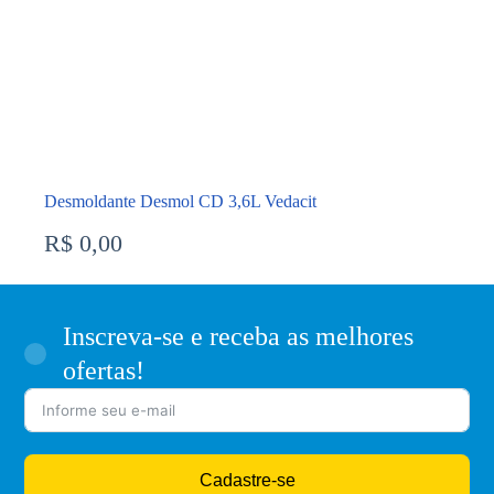
Desmoldante Desmol CD 3,6L Vedacit
R$
0,00
Inscreva-se e receba as melhores
ofertas!
Cadastre-se