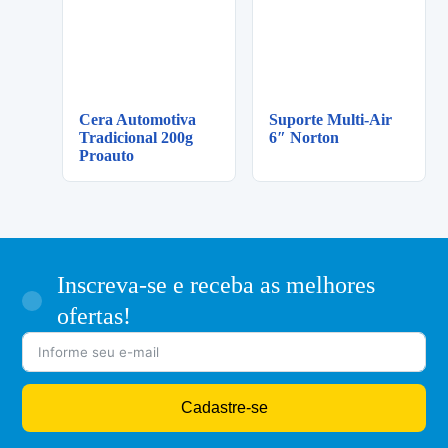
Cera Automotiva
Suporte Multi-Air
Tradicional 200g
6″ Norton
Proauto
Inscreva-se e receba as melhores
ofertas!
Cadastre-se