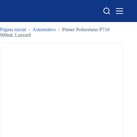
Pular
para
o
conteúdo
Página inicial
›
Automotivo
›
Primer Poliuretano P710
900mL Lazzuril