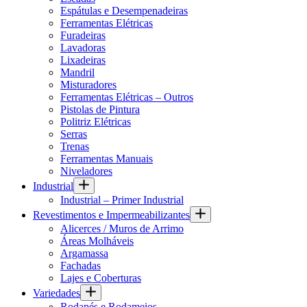
Espátulas e Desempenadeiras
Ferramentas Elétricas
Furadeiras
Lavadoras
Lixadeiras
Mandril
Misturadores
Ferramentas Elétricas – Outros
Pistolas de Pintura
Politriz Elétricas
Serras
Trenas
Ferramentas Manuais
Niveladores
Industrial
Industrial – Primer Industrial
Revestimentos e Impermeabilizantes
Alicerces / Muros de Arrimo
Áreas Molháveis
Argamassa
Fachadas
Lajes e Coberturas
Variedades
Rodapés e Rodameios