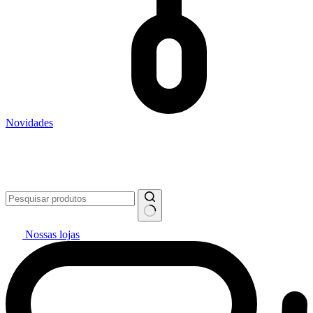
Novidades
Vai pintar? #politintasresolve 🔥
WhatsApp: (27) 99299-0208
Televendas: (27) 2127-3200
Nossas lojas