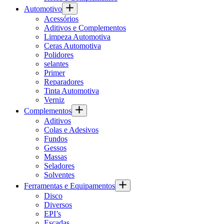
Automotivo
Acessórios
Aditivos e Complementos
Limpeza Automotiva
Ceras Automotiva
Polidores
selantes
Primer
Reparadores
Tinta Automotiva
Verniz
Complementos
Aditivos
Colas e Adesivos
Fundos
Gessos
Massas
Seladores
Solventes
Ferramentas e Equipamentos
Disco
Diversos
EPI’s
Escadas