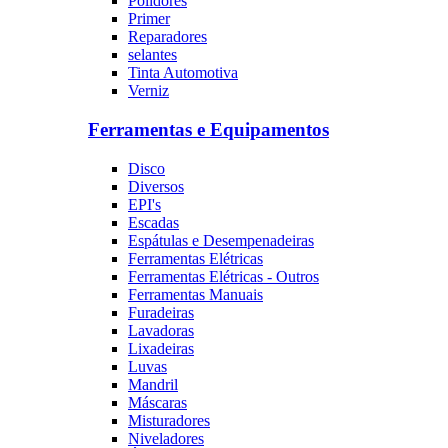
Polidores
Primer
Reparadores
selantes
Tinta Automotiva
Verniz
Ferramentas e Equipamentos
Disco
Diversos
EPI's
Escadas
Espátulas e Desempenadeiras
Ferramentas Elétricas
Ferramentas Elétricas - Outros
Ferramentas Manuais
Furadeiras
Lavadoras
Lixadeiras
Luvas
Mandril
Máscaras
Misturadores
Niveladores