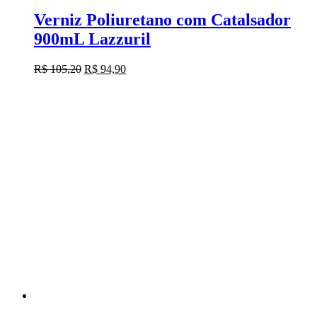
Verniz Poliuretano com Catalsador
900mL Lazzuril
O
O
R$
105,20
R$
94,90
preço
preço
original
atual
era:
é:
R$ 105,20.
R$ 94,90.