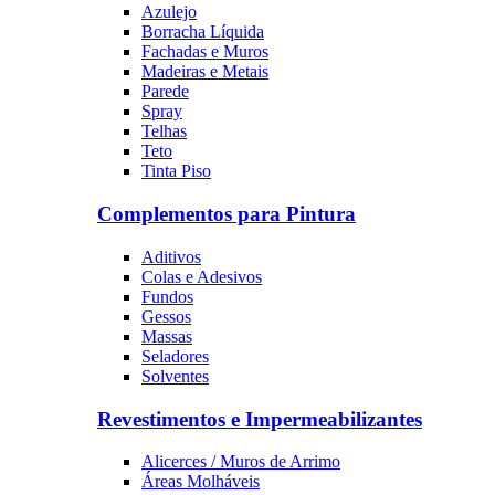
Azulejo
Borracha Líquida
Fachadas e Muros
Madeiras e Metais
Parede
Spray
Telhas
Teto
Tinta Piso
Complementos para Pintura
Aditivos
Colas e Adesivos
Fundos
Gessos
Massas
Seladores
Solventes
Revestimentos e Impermeabilizantes
Alicerces / Muros de Arrimo
Áreas Molháveis