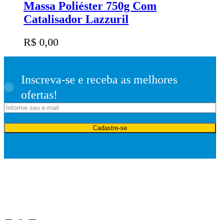
Massa Poliéster 750g Com
Catalisador Lazzuril
R$
0,00
Inscreva-se e receba as melhores
ofertas!
Cadastre-se
Desde 1975, a Politintas atua no mercado de tintas e oferece
soluções para pintura imobiliária, automotiva e industrial, além de
complementos para pintura, ferramentas e utilidades do lar. Tudo
para decorar, renovar ou transformar.