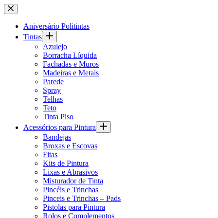
Pular
para
o
Aniversário Politintas
conteúdo
Tintas
Azulejo
Borracha Líquida
Fachadas e Muros
Madeiras e Metais
Parede
Spray
Telhas
Teto
Tinta Piso
Acessórios para Pintura
Bandejas
Broxas e Escovas
Fitas
Kits de Pintura
Lixas e Abrasivos
Misturador de Tinta
Pincéis e Trinchas
Pinceis e Trinchas – Pads
Pistolas para Pintura
Rolos e Complementos