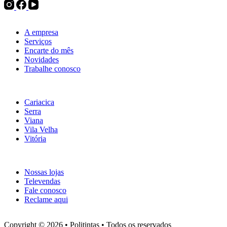
Institucional
A empresa
Serviços
Encarte do mês
Novidades
Trabalhe conosco
Nossas lojas
Cariacica
Serra
Viana
Vila Velha
Vitória
Atendimento
Nossas lojas
Televendas
Fale conosco
Reclame aqui
Copyright © 2026 • Politintas • Todos os reservados