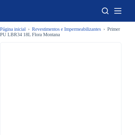
Pular
para
o
conteúdo
Página inicial
›
Revestimentos e Impermeabilizantes
›
Primer
PU LBR34 18L Flora Montana