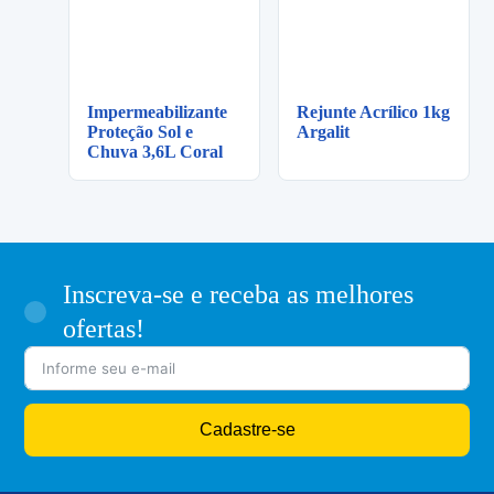
Impermeabilizante
Rejunte Acrílico 1kg
Proteção Sol e
Argalit
Chuva 3,6L Coral
Inscreva-se e receba as melhores
ofertas!
Cadastre-se