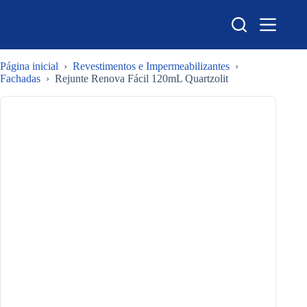
Pular
para
o
conteúdo
Página inicial
›
Revestimentos e Impermeabilizantes
›
Fachadas
›
Rejunte Renova Fácil 120mL Quartzolit