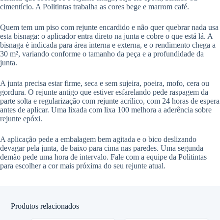
cimentício. A Politintas trabalha as cores bege e marrom café.
Quem tem um piso com rejunte encardido e não quer quebrar nada usa
esta bisnaga: o aplicador entra direto na junta e cobre o que está lá. A
bisnaga é indicada para área interna e externa, e o rendimento chega a
30 m², variando conforme o tamanho da peça e a profundidade da
junta.
A junta precisa estar firme, seca e sem sujeira, poeira, mofo, cera ou
gordura. O rejunte antigo que estiver esfarelando pede raspagem da
parte solta e regularização com rejunte acrílico, com 24 horas de espera
antes de aplicar. Uma lixada com lixa 100 melhora a aderência sobre
rejunte epóxi.
A aplicação pede a embalagem bem agitada e o bico deslizando
devagar pela junta, de baixo para cima nas paredes. Uma segunda
demão pede uma hora de intervalo. Fale com a equipe da Politintas
para escolher a cor mais próxima do seu rejunte atual.
Produtos relacionados