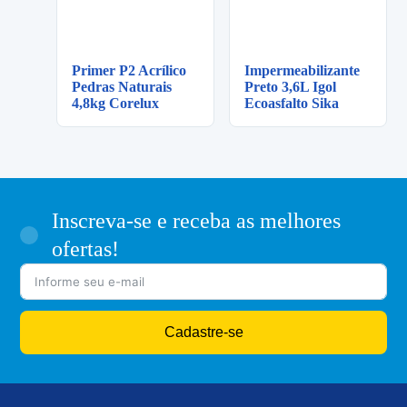
Primer P2 Acrílico
Impermeabilizante
Pedras Naturais
Preto 3,6L Igol
4,8kg Corelux
Ecoasfalto Sika
Inscreva-se e receba as melhores
ofertas!
Cadastre-se