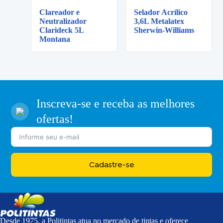
Clareador e
Selador Acrílico
Neutralizador
3,6L Metalatex
Clarideck 5L
Sherwin-Williams
Montana
Inscreva-se e receba as melhores
ofertas!
Cadastre-se
Desde 1975, a Politintas atua no mercado de tintas e oferece