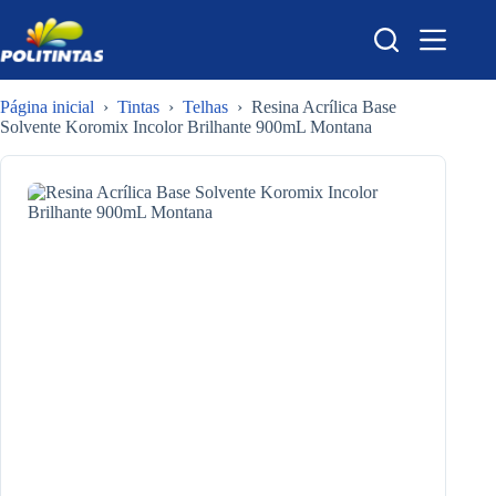
Pular
para
o
conteúdo
Página inicial
›
Tintas
›
Telhas
›
Resina Acrílica Base
Solvente Koromix Incolor Brilhante 900mL Montana