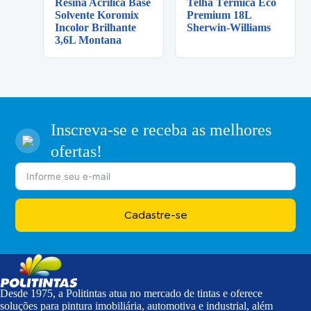
Resina Acrílica Base
Telha Térmica Eco
Solvente Koromix
Premium 18L
Incolor Brilhante
Sherwin-Williams
3,6L Montana
Inscreva-se e receba as melhores
ofertas!
Cadastre-se
Desde 1975, a Politintas atua no mercado de tintas e oferece
soluções para pintura imobiliária, automotiva e industrial, além