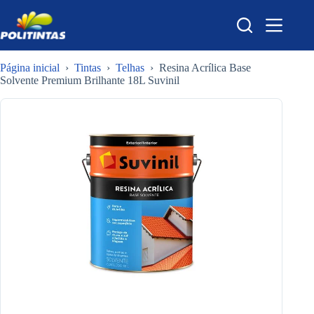
Pular
para
o
conteúdo
Página inicial
›
Tintas
›
Telhas
›
Resina Acrílica Base
Solvente Premium Brilhante 18L Suvinil