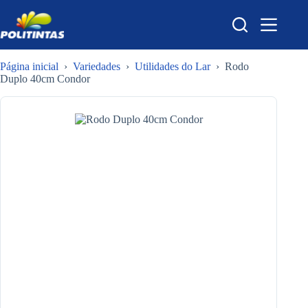
Pular
para
o
conteúdo
Página inicial
›
Variedades
›
Utilidades do Lar
›
Rodo
Duplo 40cm Condor