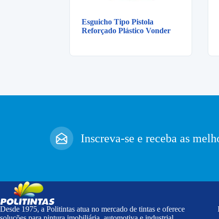
Esguicho Tipo Pistola
Reforçado Plástico Vonder
Inscreva-se e receba as melho
Desde 1975, a Politintas atua no mercado de tintas e oferece
soluções para pintura imobiliária, automotiva e industrial,