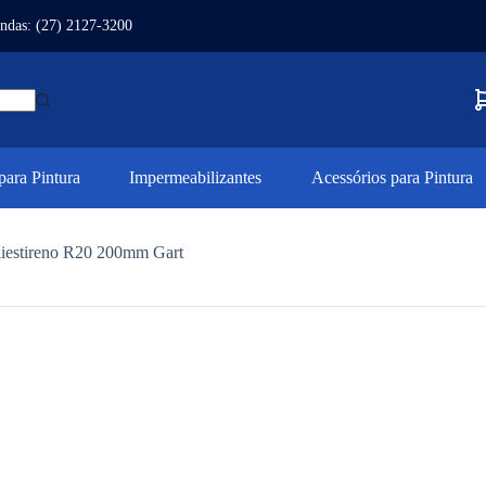
ndas: (27) 2127-3200
ara Pintura
Impermeabilizantes
Acessórios para Pintura
liestireno R20 200mm Gart