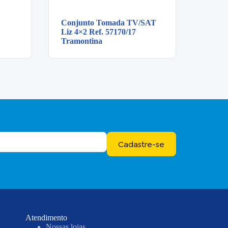
Conjunto Tomada TV/SAT
Liz 4×2 Ref. 57170/17
Tramontina
Cadastre-se
Atendimento
Nossas lojas