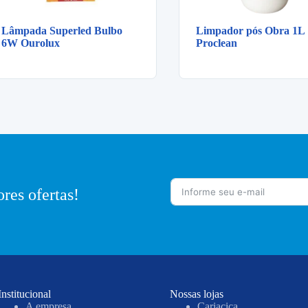
Lâmpada Superled Bulbo
Limpador pós Obra 1L
6W Ourolux
Proclean
res ofertas!
Institucional
Nossas lojas
A empresa
Cariacica