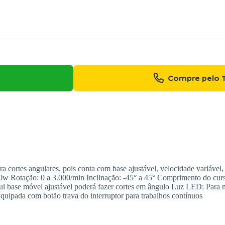
Compre pelo 
cortes angulares, pois conta com base ajustável, velocidade variável,
550w Rotação: 0 a 3.000/min Inclinação: -45° a 45° Comprimento do c
ui base móvel ajustável poderá fazer cortes em ângulo Luz LED: Para m
uipada com botão trava do interruptor para trabalhos contínuos