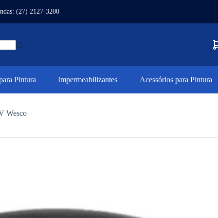
ndas: (27) 2127-3200
ara Pintura
Impermeabilizantes
Acessórios para Pintura
7V Wesco