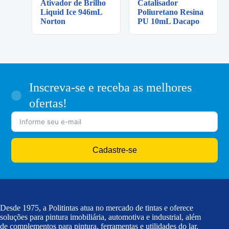
Ativador de Brilho
Catalisador
Liquid Ice 946mL
Poliuretano Resina
Norton
PU 10mL Dacapo
Inscreva-se e receba as melhores
ofertas!
Cadastre-se
Desde 1975, a Politintas atua no mercado de tintas e oferece
soluções para pintura imobiliária, automotiva e industrial, além
de complementos para pintura, ferramentas e utilidades do lar.