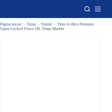
Pular
para
o
conteúdo
Página inicial
›
Tintas
›
Parede
›
Tinta Acrílica Premium
Super Lavável Fosco 18L Tintas Marfim