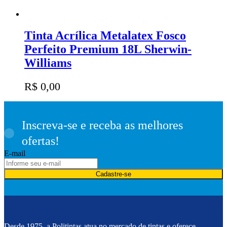
Tinta Acrílica Metalatex Fosco
Perfeito Premium 18L Sherwin-
Williams
R$
0,00
Inscreva-se e receba as melhores
ofertas!
E-mail
Cadastre-se
Desde 1975, a Politintas atua no mercado de tintas e oferece