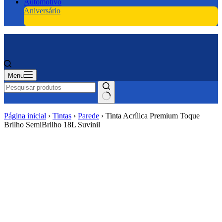
Automotivo
Aniversário
Menu
Página inicial
›
Tintas
›
Parede
›
Tinta Acrílica Premium Toque
Brilho SemiBrilho 18L Suvinil