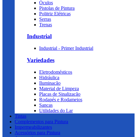
Óculos
Pistolas de Pintura
Politriz Elétricas
Serras
Trenas
Industrial
Industrial - Primer Industrial
Variedades
Eletrodomésticos
Hidráulica
Iluminação
Material de Limpeza
Placas de Sinalização
Rodapés e Rodameios
Sancas
Utilidades do Lar
Tintas
Complementos para Pintura
Impermeabilizantes
Acessórios para Pintura