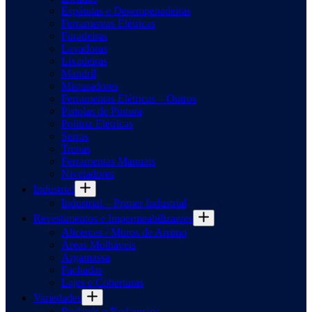
Espátulas e Desempenadeiras
Ferramentas Elétricas
Furadeiras
Lavadoras
Lixadeiras
Mandril
Misturadores
Ferramentas Elétricas – Outros
Pistolas de Pintura
Politriz Elétricas
Serras
Trenas
Ferramentas Manuais
Niveladores
Industrial
Industrial – Primer Industrial
Revestimentos e Impermeabilizantes
Alicerces / Muros de Arrimo
Áreas Molháveis
Argamassa
Fachadas
Lajes e Coberturas
Variedades
Rodapés e Rodameios