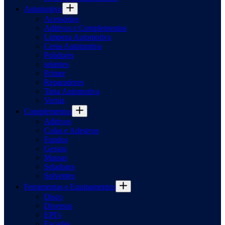
Automotivo
Acessórios
Aditivos e Complementos
Limpeza Automotiva
Ceras Automotiva
Polidores
selantes
Primer
Reparadores
Tinta Automotiva
Verniz
Complementos
Aditivos
Colas e Adesivos
Fundos
Gessos
Massas
Seladores
Solventes
Ferramentas e Equipamentos
Disco
Diversos
EPI’s
Escadas