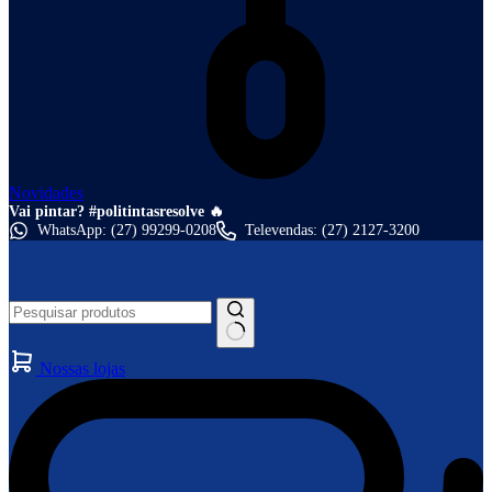
Novidades
Vai pintar? #politintasresolve 🔥
WhatsApp: (27) 99299-0208
Televendas: (27) 2127-3200
Nossas lojas