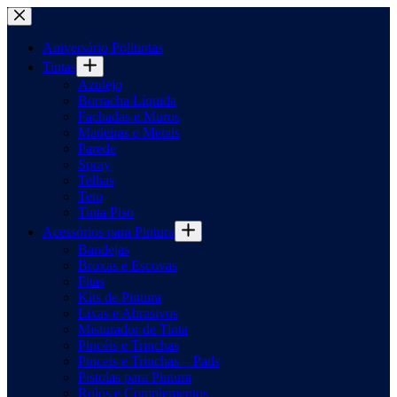
Pular
para
o
Aniversário Politintas
conteúdo
Tintas
Azulejo
Borracha Líquida
Fachadas e Muros
Madeiras e Metais
Parede
Spray
Telhas
Teto
Tinta Piso
Acessórios para Pintura
Bandejas
Broxas e Escovas
Fitas
Kits de Pintura
Lixas e Abrasivos
Misturador de Tinta
Pincéis e Trinchas
Pinceis e Trinchas – Pads
Pistolas para Pintura
Rolos e Complementos