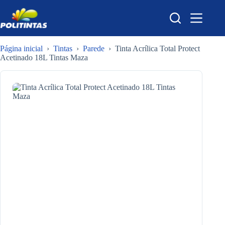
Pular
para
o
conteúdo
Página inicial
›
Tintas
›
Parede
›
Tinta Acrílica Total Protect
Acetinado 18L Tintas Maza