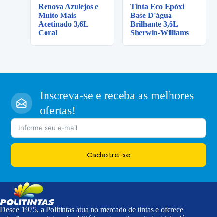
Renova Azulejos e
Tinta Eco Epóxi
Muito Mais
Base D’água
Acetinado 3,6L
Brilhante 3,6L
Coral
Sherwin-Williams
Inscreva-se e receba as melhores
ofertas!
Cadastre-se
Desde 1975, a Politintas atua no mercado de tintas e oferece