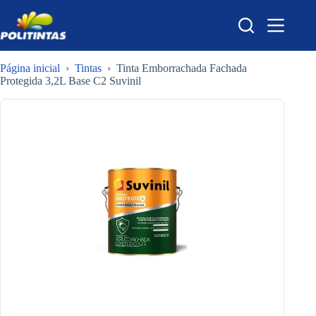
Pular
para
o
conteúdo
Página inicial
›
Tintas
›
Tinta Emborrachada Fachada
Protegida 3,2L Base C2 Suvinil