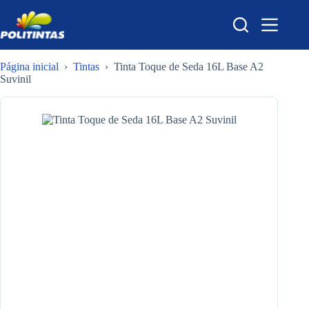
Pular
para
o
conteúdo
Página inicial
›
Tintas
›
Tinta Toque de Seda 16L Base A2
Suvinil