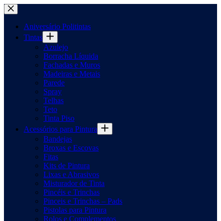
Pular
para
o
Aniversário Politintas
conteúdo
Tintas
Azulejo
Borracha Líquida
Fachadas e Muros
Madeiras e Metais
Parede
Spray
Telhas
Teto
Tinta Piso
Acessórios para Pintura
Bandejas
Broxas e Escovas
Fitas
Kits de Pintura
Lixas e Abrasivos
Misturador de Tinta
Pincéis e Trinchas
Pinceis e Trinchas – Pads
Pistolas para Pintura
Rolos e Complementos