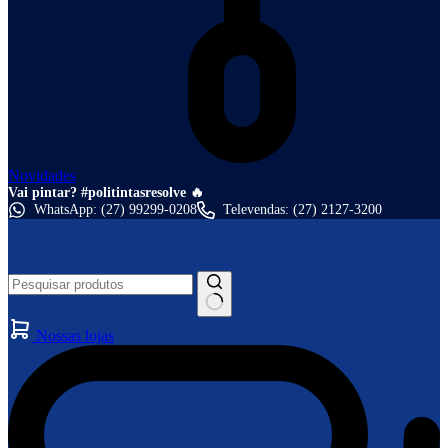
Novidades
Vai pintar? #politintasresolve 🔥
WhatsApp: (27) 99299-0208
Televendas: (27) 2127-3200
Nossas lojas