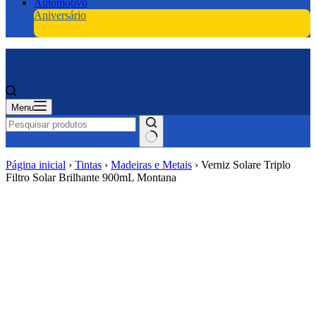
Automotivo
Aniversário
Menu
Página inicial
›
Tintas
›
Madeiras e Metais
›
Verniz Solare Triplo
Filtro Solar Brilhante 900mL Montana