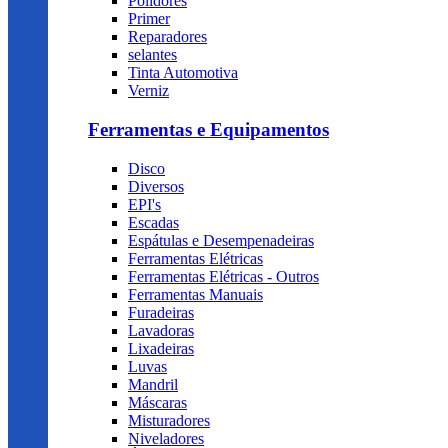
Polidores
Primer
Reparadores
selantes
Tinta Automotiva
Verniz
Ferramentas e Equipamentos
Disco
Diversos
EPI's
Escadas
Espátulas e Desempenadeiras
Ferramentas Elétricas
Ferramentas Elétricas - Outros
Ferramentas Manuais
Furadeiras
Lavadoras
Lixadeiras
Luvas
Mandril
Máscaras
Misturadores
Niveladores