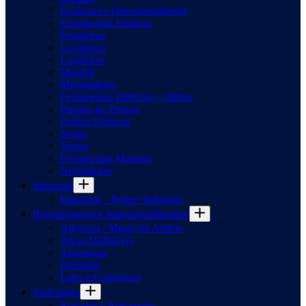
Espátulas e Desempenadeiras
Ferramentas Elétricas
Furadeiras
Lavadoras
Lixadeiras
Mandril
Misturadores
Ferramentas Elétricas – Outros
Pistolas de Pintura
Politriz Elétricas
Serras
Trenas
Ferramentas Manuais
Niveladores
Industrial
Industrial – Primer Industrial
Revestimentos e Impermeabilizantes
Alicerces / Muros de Arrimo
Áreas Molháveis
Argamassa
Fachadas
Lajes e Coberturas
Variedades
Rodapés e Rodameios