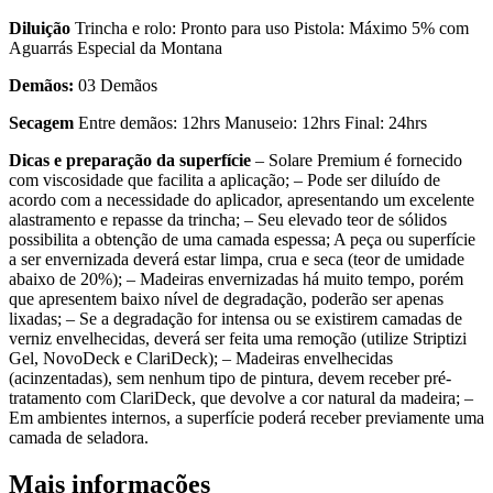
Diluição
Trincha e rolo: Pronto para uso Pistola: Máximo 5% com
Aguarrás Especial da Montana
Demãos:
03 Demãos
Secagem
Entre demãos: 12hrs Manuseio: 12hrs Final: 24hrs
Dicas e preparação da superfície
– Solare Premium é fornecido
com viscosidade que facilita a aplicação; – Pode ser diluído de
acordo com a necessidade do aplicador, apresentando um excelente
alastramento e repasse da trincha; – Seu elevado teor de sólidos
possibilita a obtenção de uma camada espessa; A peça ou superfície
a ser envernizada deverá estar limpa, crua e seca (teor de umidade
abaixo de 20%); – Madeiras envernizadas há muito tempo, porém
que apresentem baixo nível de degradação, poderão ser apenas
lixadas; – Se a degradação for intensa ou se existirem camadas de
verniz envelhecidas, deverá ser feita uma remoção (utilize Striptizi
Gel, NovoDeck e ClariDeck); – Madeiras envelhecidas
(acinzentadas), sem nenhum tipo de pintura, devem receber pré-
tratamento com ClariDeck, que devolve a cor natural da madeira; –
Em ambientes internos, a superfície poderá receber previamente uma
camada de seladora.
Mais informações