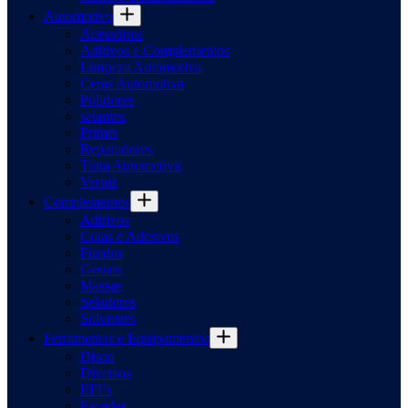
Automotivo
Acessórios
Aditivos e Complementos
Limpeza Automotiva
Ceras Automotiva
Polidores
selantes
Primer
Reparadores
Tinta Automotiva
Verniz
Complementos
Aditivos
Colas e Adesivos
Fundos
Gessos
Massas
Seladores
Solventes
Ferramentas e Equipamentos
Disco
Diversos
EPI’s
Escadas