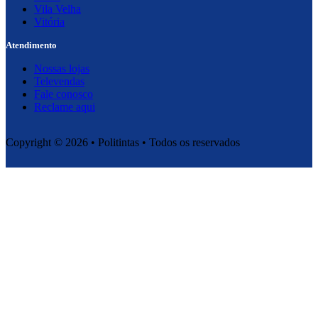
Vila Velha
Vitória
Atendimento
Nossas lojas
Televendas
Fale conosco
Reclame aqui
Copyright © 2026 • Politintas • Todos os reservados