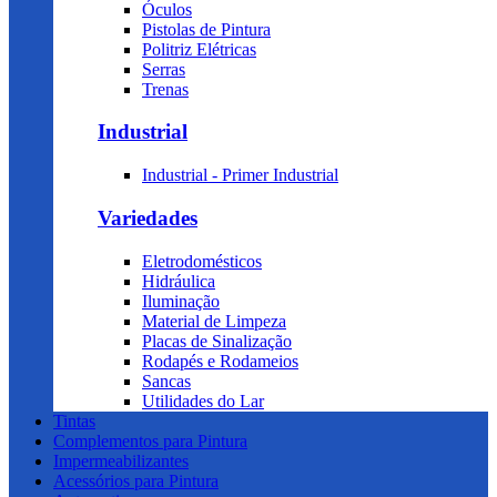
Óculos
Pistolas de Pintura
Politriz Elétricas
Serras
Trenas
Industrial
Industrial - Primer Industrial
Variedades
Eletrodomésticos
Hidráulica
Iluminação
Material de Limpeza
Placas de Sinalização
Rodapés e Rodameios
Sancas
Utilidades do Lar
Tintas
Complementos para Pintura
Impermeabilizantes
Acessórios para Pintura