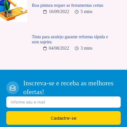
Boa pintura requer as ferramentas certas
16/09/2022
5 mins
Tinta para azulejo garante reforma rápida e
sem sujeira
04/08/2022
3 mins
Inscreva-se e receba as melhores
ofertas!
Cadastre-se