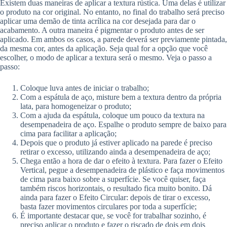
Existem duas maneiras de aplicar a textura rústica. Uma delas é utilizar
o produto na cor original. No entanto, no final do trabalho será preciso
aplicar uma demão de tinta acrílica na cor desejada para dar o
acabamento. A outra maneira é pigmentar o produto antes de ser
aplicado. Em ambos os casos, a parede deverá ser previamente pintada,
da mesma cor, antes da aplicação. Seja qual for a opção que você
escolher, o modo de aplicar a textura será o mesmo. Veja o passo a
passo:
Coloque luva antes de iniciar o trabalho;
Com a espátula de aço, misture bem a textura dentro da própria
lata, para homogeneizar o produto;
Com a ajuda da espátula, coloque um pouco da textura na
desempenadeira de aço. Espalhe o produto sempre de baixo para
cima para facilitar a aplicação;
Depois que o produto já estiver aplicado na parede é preciso
retirar o excesso, utilizando ainda a desempenadeira de aço;
Chega então a hora de dar o efeito à textura. Para fazer o Efeito
Vertical, pegue a desempenadeira de plástico e faça movimentos
de cima para baixo sobre a superfície. Se você quiser, faça
também riscos horizontais, o resultado fica muito bonito. Dá
ainda para fazer o Efeito Circular: depois de tirar o excesso,
basta fazer movimentos circulares por toda a superfície;
É importante destacar que, se você for trabalhar sozinho, é
preciso aplicar o produto e fazer o riscado de dois em dois