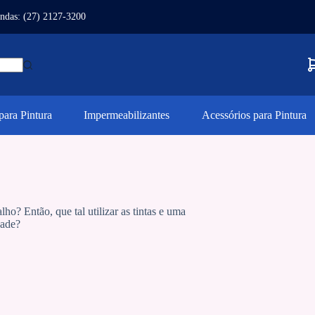
ndas: (27) 2127-3200
ara Pintura
Impermeabilizantes
Acessórios para Pintura
o? Então, que tal utilizar as tintas e uma
dade?