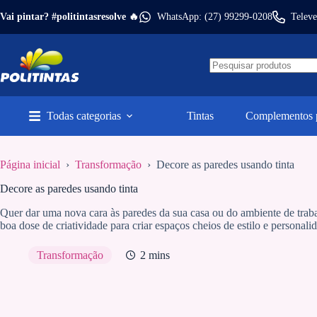
Pular
Vai pintar? #politintasresolve 🔥
WhatsApp: (27) 99299-0208
Televe
para
o
conteúdo
Todas categorias
Tintas
Complementos p
Página inicial
›
Transformação
›
Decore as paredes usando tinta
Decore as paredes usando tinta
Quer dar uma nova cara às paredes da sua casa ou do ambiente de trabalh
boa dose de criatividade para criar espaços cheios de estilo e personali
Transformação
2 mins