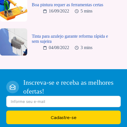
Boa pintura requer as ferramentas certas
16/09/2022
5 mins
Tinta para azulejo garante reforma rápida e
sem sujeira
04/08/2022
3 mins
Inscreva-se e receba as melhores
ofertas!
Cadastre-se