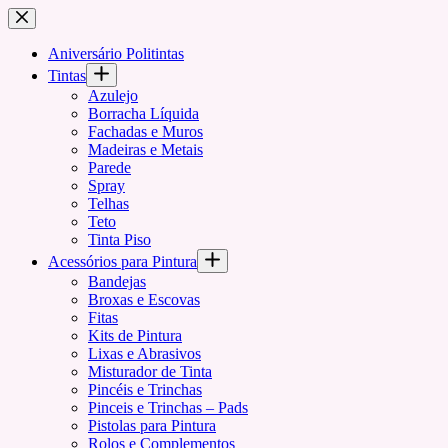
Pular
para
o
Aniversário Politintas
conteúdo
Tintas
Azulejo
Borracha Líquida
Fachadas e Muros
Madeiras e Metais
Parede
Spray
Telhas
Teto
Tinta Piso
Acessórios para Pintura
Bandejas
Broxas e Escovas
Fitas
Kits de Pintura
Lixas e Abrasivos
Misturador de Tinta
Pincéis e Trinchas
Pinceis e Trinchas – Pads
Pistolas para Pintura
Rolos e Complementos