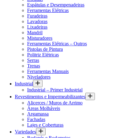
Espátulas e Desempenadeiras
Ferramentas Elétricas
Furadeiras
Lavadoras
Lixadeiras
Mandril
Misturadores
Ferramentas Elétricas – Outros
Pistolas de Pintura
Politriz Elétricas
Serras
Trenas
Ferramentas Manuais
Niveladores
Industrial
Industrial – Primer Industrial
Revestimentos e Impermeabilizantes
Alicerces / Muros de Arrimo
Áreas Molháveis
Argamassa
Fachadas
Lajes e Coberturas
Variedades
Rodapés e Rodameios