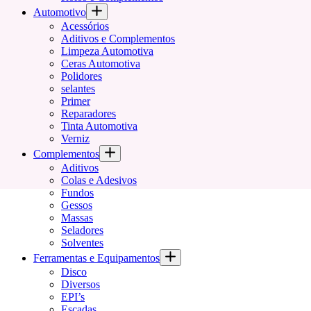
Automotivo
Acessórios
Aditivos e Complementos
Limpeza Automotiva
Ceras Automotiva
Polidores
selantes
Primer
Reparadores
Tinta Automotiva
Verniz
Complementos
Aditivos
Colas e Adesivos
Fundos
Gessos
Massas
Seladores
Solventes
Ferramentas e Equipamentos
Disco
Diversos
EPI’s
Escadas