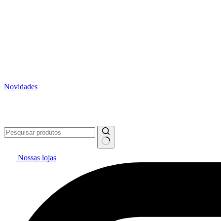
Novidades
Vai pintar? #politintasresolve 🔥
WhatsApp: (27) 99299-0208
Tele
Nossas lojas