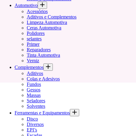
Automotivo
Acessórios
Aditivos e Complementos
Limpeza Automotiva
Ceras Automotiva
Polidores
selantes
Primer
Reparadores
Tinta Automotiva
Verniz
Complementos
Aditivos
Colas e Adesivos
Fundos
Gessos
Massas
Seladores
Solventes
Ferramentas e Equipamentos
Disco
Diversos
EPI’s
Escadas