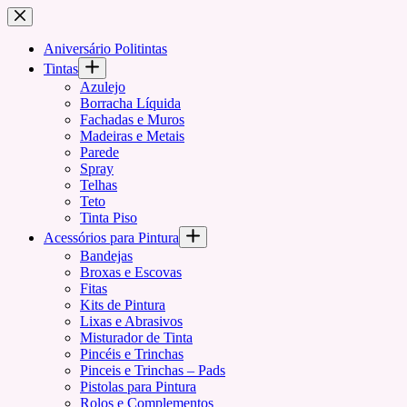
Pular
para
o
Aniversário Politintas
conteúdo
Tintas
Azulejo
Borracha Líquida
Fachadas e Muros
Madeiras e Metais
Parede
Spray
Telhas
Teto
Tinta Piso
Acessórios para Pintura
Bandejas
Broxas e Escovas
Fitas
Kits de Pintura
Lixas e Abrasivos
Misturador de Tinta
Pincéis e Trinchas
Pinceis e Trinchas – Pads
Pistolas para Pintura
Rolos e Complementos