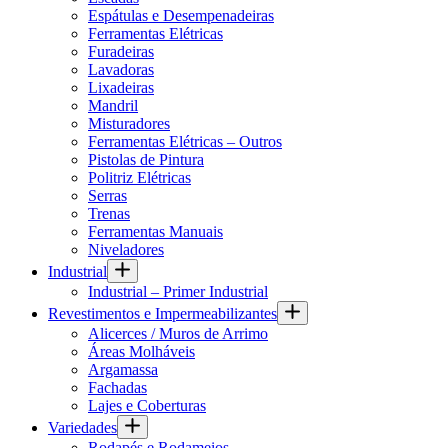
Espátulas e Desempenadeiras
Ferramentas Elétricas
Furadeiras
Lavadoras
Lixadeiras
Mandril
Misturadores
Ferramentas Elétricas – Outros
Pistolas de Pintura
Politriz Elétricas
Serras
Trenas
Ferramentas Manuais
Niveladores
Industrial
Industrial – Primer Industrial
Revestimentos e Impermeabilizantes
Alicerces / Muros de Arrimo
Áreas Molháveis
Argamassa
Fachadas
Lajes e Coberturas
Variedades
Rodapés e Rodameios