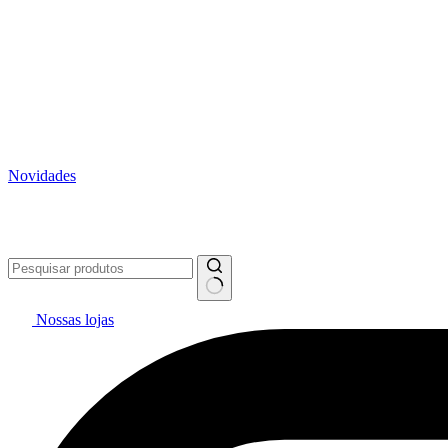
Novidades
Vai pintar? #politintasresolve 🔥
WhatsApp: (27) 99299-0208
Tele
Nossas lojas